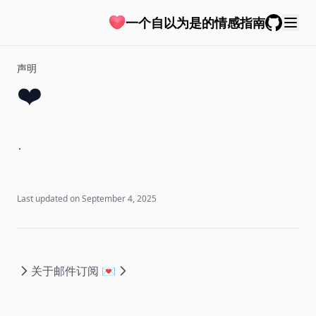
如何让 TA 死心
一个自以为是的情感指南
GitHub
想加群，来 TG 👋️ ↗
想加你微信 😍 ↗
声明
❤️
.
Last updated on
September 4, 2025
关于
邮件订阅 💌